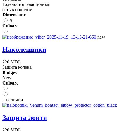
Голеностоп эластичный
есть в наличии
Dimensiune
S
Сuloare
new
Наколенники
220 MDL
Защита колена
Badges
New
Сuloare
в наличии
Защита локтя
220 MDL