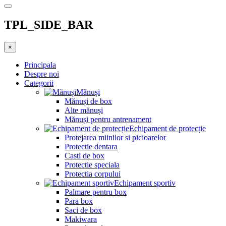
TPL_SIDE_BAR
×
Principala
Despre noi
Categorii
Mănuși
Mănuși de box
Alte mănuși
Mănuși pentru antrenament
Echipament de protecție
Protejarea miinilor si picioarelor
Protectie dentara
Casti de box
Protectie speciala
Protectia corpului
Echipament sportiv
Palmare pentru box
Para box
Saci de box
Makiwara