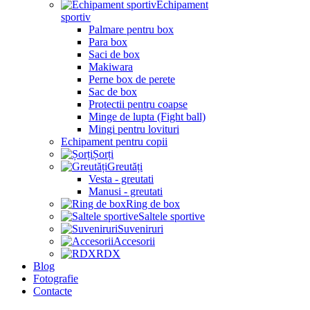
Echipament
sportiv
Palmare pentru box
Para box
Saci de box
Makiwara
Perne box de perete
Sac de box
Protectii pentru coapse
Minge de lupta (Fight ball)
Mingi pentru lovituri
Echipament pentru copii
Șorți
Greutăți
Vesta - greutati
Manusi - greutati
Ring de box
Saltele sportive
Suveniruri
Accesorii
RDX
Blog
Fotografie
Contacte