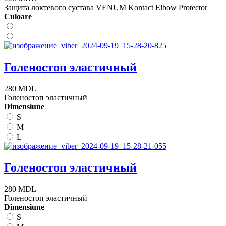
Защита локтевого сустава VENUM Kontact Elbow Protector
Сuloare
Голеностоп эластичный
280 MDL
Голеностоп эластичный
Dimensiune
S
M
L
Голеностоп эластичный
280 MDL
Голеностоп эластичный
Dimensiune
S