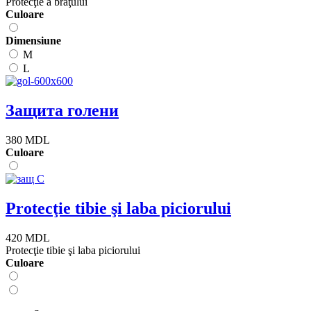
Protecţie a braţului
Сuloare
Dimensiune
M
L
Защита голени
380 MDL
Сuloare
Protecţie tibie şi laba piciorului
420 MDL
Protecţie tibie şi laba piciorului
Сuloare