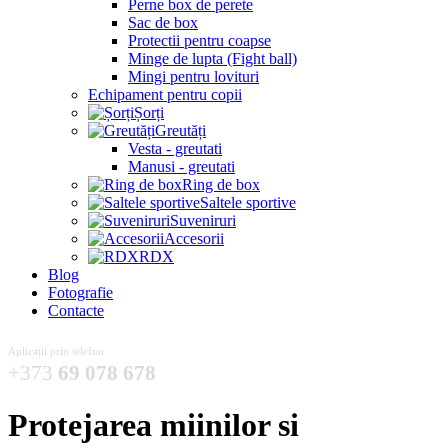
Perne box de perete
Sac de box
Protectii pentru coapse
Minge de lupta (Fight ball)
Mingi pentru lovituri
Echipament pentru copii
Șorți
Greutăți
Vesta - greutati
Manusi - greutati
Ring de box
Saltele sportive
Suveniruri
Accesorii
RDX
Blog
Fotografie
Contacte
Aplicații prin telefon
+373
69 078 678
Protejarea miinilor si