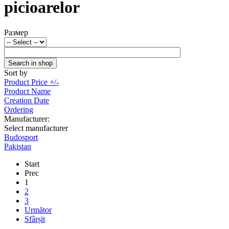
picioarelor
Размер
Sort by
Product Price +/-
Product Name
Creation Date
Ordering
Manufacturer:
Select manufacturer
Budosport
Pakistan
Start
Prec
1
2
3
Următor
Sfârșit