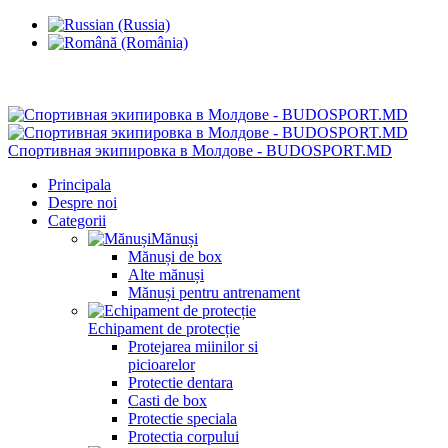
Chisinau, Botanica, st.Sarmizegetusa 28/3
Спортивная экипировка в Молдове - BUDOSPORT.MD
Principala
Despre noi
Categorii
Mănuși
Mănuși de box
Alte mănuși
Mănuși pentru antrenament
Echipament de protecție
Protejarea miinilor si
picioarelor
Protectie dentara
Casti de box
Protectie speciala
Protectia corpului