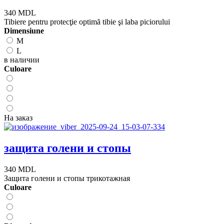
340 MDL
Tibiere pentru protecţie optimă tibie şi laba piciorului
Dimensiune
M
L
в наличии
Сuloare
На заказ
защита голени и стопы
340 MDL
Защита голени и стопы трикотажная
Сuloare