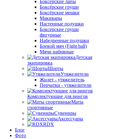
Боксерские лапы
Боксёрские груши
Боксёрские мешки
Макивары
Настенные подушки
Боксерские груши
фигурные
Набедренные подушки
Боевой мяч (Fight ball)
Мячи набивные
Детская
экипировка
Шорты
Утяжелители
Жилет - утяжелитель
Перчатки - утяжелители
Комплектующие для рингов
Маты
спортивные
Сувениры
Аксессуары
RDX
Блог
Фото