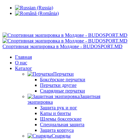
Кишинев, Ботаника, ул.Sarmizegetusa 28/3
Спортивная экипировка в Молдове - BUDOSPORT.MD
Главная
О нас
Каталог
Перчатки
Боксёрские перчатки
Перчатки другие
Снарядные перчатки
Защитная
экипировка
Защита рук и ног
Капы и бинты
Шлемы боксерские
Специальная защита
Защита корпуса
Снаряды