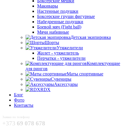
Боксёрские мешки
Макивары
Настенные подушки
Боксерские груши фигурные
Набедренные подушки
Боевой мяч (Fight ball)
Мячи набивные
Детская экипировка
Шорты
Утяжелители
Жилет - утяжелитель
Перчатки - утяжелители
Комплектующие
для рингов
Маты спортивные
Сувениры
Аксессуары
RDX
Блог
Фото
Контакты
Заявки по телефону
+373
69 078 678