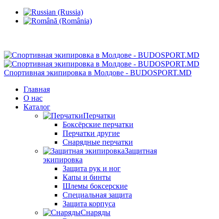
Кишинев, Ботаника, ул.Sarmizegetusa 28/3
Спортивная экипировка в Молдове - BUDOSPORT.MD
Главная
О нас
Каталог
Перчатки
Боксёрские перчатки
Перчатки другие
Снарядные перчатки
Защитная
экипировка
Защита рук и ног
Капы и бинты
Шлемы боксерские
Специальная защита
Защита корпуса
Снаряды