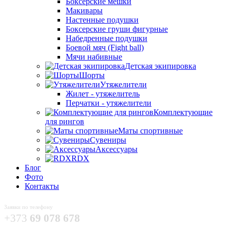
Боксёрские мешки
Макивары
Настенные подушки
Боксерские груши фигурные
Набедренные подушки
Боевой мяч (Fight ball)
Мячи набивные
Детская экипировка
Шорты
Утяжелители
Жилет - утяжелитель
Перчатки - утяжелители
Комплектующие
для рингов
Маты спортивные
Сувениры
Аксессуары
RDX
Блог
Фото
Контакты
Заявки по телефону
+373
69 078 678