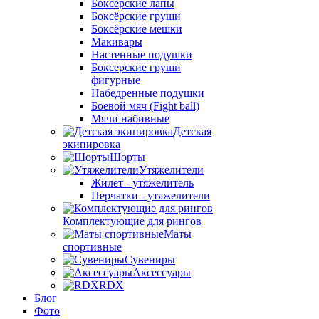
Боксерские лапы
Боксёрские груши
Боксёрские мешки
Макивары
Настенные подушки
Боксерские груши
фигурные
Набедренные подушки
Боевой мяч (Fight ball)
Мячи набивные
Детская
экипировка
Шорты
Утяжелители
Жилет - утяжелитель
Перчатки - утяжелители
Комплектующие для рингов
Маты
спортивные
Сувениры
Аксессуары
RDX
Блог
Фото