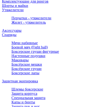
Комплектующие для рингов
Шорты и майки
Утяжелители
Перчатки - утяжелители
Жилет - утяжелитель
Аксессуары
Снаряды
Мячи набивные
Боевой мяч (Fight ball)
Боксерские груши фигурные
Настенные подушки
Макивары
Боксёрские мешки
Боксёрские груши
Боксерские лапы
Защитная экипировка
Шлемы боксерские
Защита корпуса
Специальная защита
Капы и бинты
Защита рук и ног