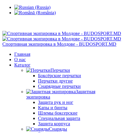
Кишинев, Ботаника, ул.Sarmizegetusa 28/3
Спортивная экипировка в Молдове - BUDOSPORT.MD
Главная
О нас
Каталог
Перчатки
Боксёрские перчатки
Перчатки другие
Снарядные перчатки
Защитная
экипировка
Защита рук и ног
Капы и бинты
Шлемы боксерские
Специальная защита
Защита корпуса
Снаряды