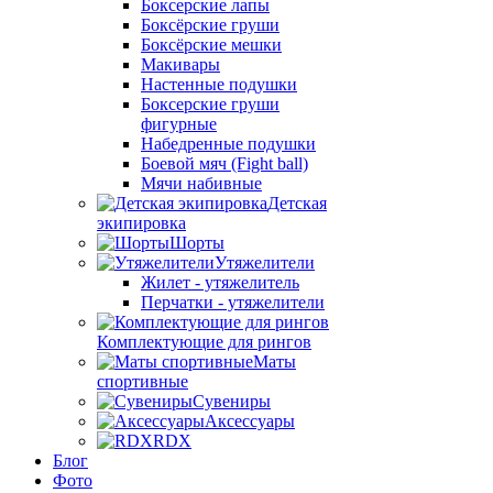
Боксерские лапы
Боксёрские груши
Боксёрские мешки
Макивары
Настенные подушки
Боксерские груши
фигурные
Набедренные подушки
Боевой мяч (Fight ball)
Мячи набивные
Детская
экипировка
Шорты
Утяжелители
Жилет - утяжелитель
Перчатки - утяжелители
Комплектующие для рингов
Маты
спортивные
Сувениры
Аксессуары
RDX
Блог
Фото