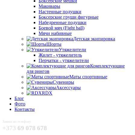
Боксёрские мешки
Макивары
Настенные подушки
Боксерские груши фигурные
Набедренные подушки
Боевой мяч (Fight ball)
Мячи набивные
Детская экипировка
Шорты
Утяжелители
Жилет - утяжелитель
Перчатки - утяжелители
Комплектующие
для рингов
Маты спортивные
Сувениры
Аксессуары
RDX
Блог
Фото
Контакты
Заявки по телефону
+373
69 078 678