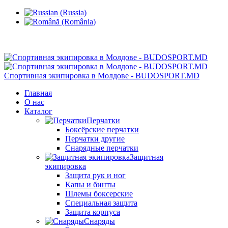
Кишинев, Ботаника, ул.Sarmizegetusa 28/3
Спортивная экипировка в Молдове - BUDOSPORT.MD
Главная
О нас
Каталог
Перчатки
Боксёрские перчатки
Перчатки другие
Снарядные перчатки
Защитная
экипировка
Защита рук и ног
Капы и бинты
Шлемы боксерские
Специальная защита
Защита корпуса
Снаряды