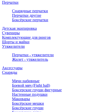
Перчатки
Снарядные перчатки
Перчатки другие
Боксёрские перчатки
Детская экипировка
Сувениры
Комплектующие для рингов
Шорты и майки
Утяжелители
Перчатки - утяжелители
Жилет - утяжелитель
Аксессуары
Снаряды
Мячи набивные
Боевой мяч (Fight ball)
Боксерские груши фигурные
Настенные подушки
Макивары
Боксёрские мешки
Боксёрские груши