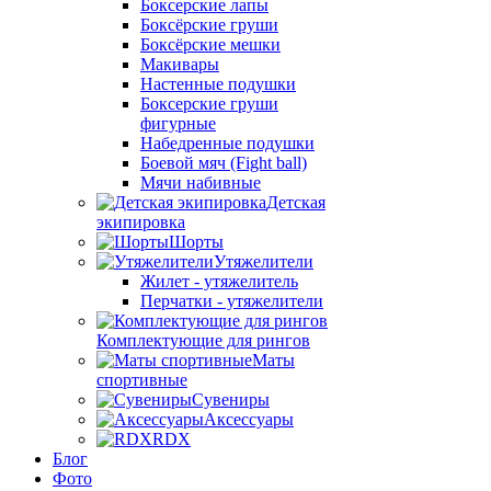
Боксерские лапы
Боксёрские груши
Боксёрские мешки
Макивары
Настенные подушки
Боксерские груши
фигурные
Набедренные подушки
Боевой мяч (Fight ball)
Мячи набивные
Детская
экипировка
Шорты
Утяжелители
Жилет - утяжелитель
Перчатки - утяжелители
Комплектующие для рингов
Маты
спортивные
Сувениры
Аксессуары
RDX
Блог
Фото