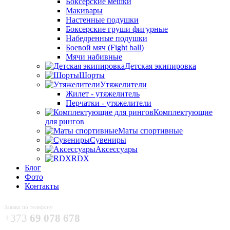
Боксёрские мешки
Макивары
Настенные подушки
Боксерские груши фигурные
Набедренные подушки
Боевой мяч (Fight ball)
Мячи набивные
Детская экипировка
Шорты
Утяжелители
Жилет - утяжелитель
Перчатки - утяжелители
Комплектующие
для рингов
Маты спортивные
Сувениры
Аксессуары
RDX
Блог
Фото
Контакты
Заявки по телефону
+373
69 078 678