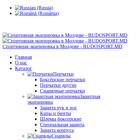
Кишинев, Ботаника, ул.Sarmizegetusa 28/3
Спортивная экипировка в Молдове - BUDOSPORT.MD
Главная
О нас
Каталог
Перчатки
Боксёрские перчатки
Перчатки другие
Снарядные перчатки
Защитная
экипировка
Защита рук и ног
Капы и бинты
Шлемы боксерские
Специальная защита
Защита корпуса
Снаряды