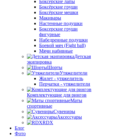
Боксерские лапы
Боксёрские груши
Боксёрские мешки
Макивары
Настенные подушки
Боксерские груши
фигурные
Набедренные подушки
Боевой мяч (Fight ball)
Мячи набивные
Детская
экипировка
Шорты
Утяжелители
Жилет - утяжелитель
Перчатки - утяжелители
Комплектующие для рингов
Маты
спортивные
Сувениры
Аксессуары
RDX
Блог
Фото