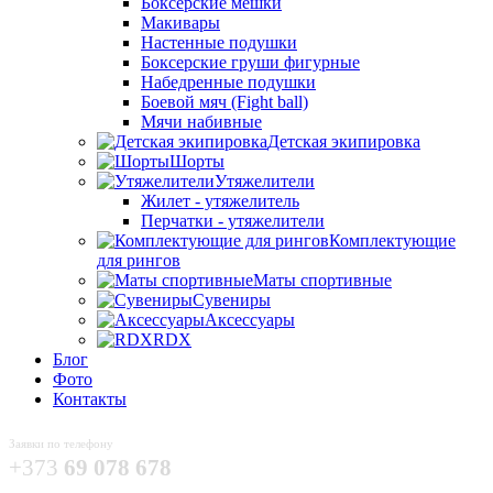
Боксёрские мешки
Макивары
Настенные подушки
Боксерские груши фигурные
Набедренные подушки
Боевой мяч (Fight ball)
Мячи набивные
Детская экипировка
Шорты
Утяжелители
Жилет - утяжелитель
Перчатки - утяжелители
Комплектующие
для рингов
Маты спортивные
Сувениры
Аксессуары
RDX
Блог
Фото
Контакты
Заявки по телефону
+373
69 078 678