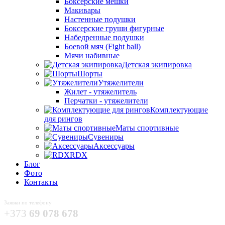
Боксёрские мешки
Макивары
Настенные подушки
Боксерские груши фигурные
Набедренные подушки
Боевой мяч (Fight ball)
Мячи набивные
Детская экипировка
Шорты
Утяжелители
Жилет - утяжелитель
Перчатки - утяжелители
Комплектующие
для рингов
Маты спортивные
Сувениры
Аксессуары
RDX
Блог
Фото
Контакты
Заявки по телефону
+373
69 078 678