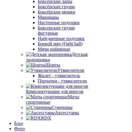
Боксерские лапы
Боксёрские груши
Боксёрские мешки
Макивары
Настенные подушки
Боксерские груши
фигурные
Набедренные подушки
Боевой мяч (Fight ball)
Мячи набивные
Детская
экипировка
Шорты
Утяжелители
Жилет - утяжелитель
Перчатки - утяжелители
Комплектующие для рингов
Маты
спортивные
Сувениры
Аксессуары
RDX
Блог
Фото