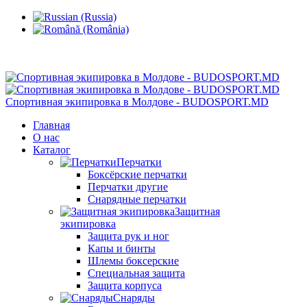
Кишинев, Ботаника, ул.Sarmizegetusa 28/3
Спортивная экипировка в Молдове - BUDOSPORT.MD
Главная
О нас
Каталог
Перчатки
Боксёрские перчатки
Перчатки другие
Снарядные перчатки
Защитная
экипировка
Защита рук и ног
Капы и бинты
Шлемы боксерские
Специальная защита
Защита корпуса
Снаряды