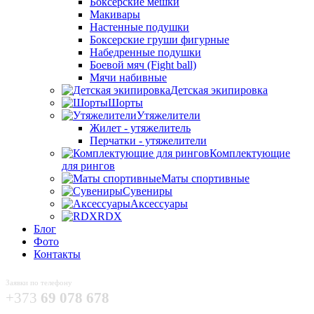
Боксёрские мешки
Макивары
Настенные подушки
Боксерские груши фигурные
Набедренные подушки
Боевой мяч (Fight ball)
Мячи набивные
Детская экипировка
Шорты
Утяжелители
Жилет - утяжелитель
Перчатки - утяжелители
Комплектующие
для рингов
Маты спортивные
Сувениры
Аксессуары
RDX
Блог
Фото
Контакты
Заявки по телефону
+373
69 078 678