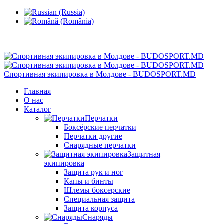
Кишинев, Ботаника, ул.Sarmizegetusa 28/3
Спортивная экипировка в Молдове - BUDOSPORT.MD
Главная
О нас
Каталог
Перчатки
Боксёрские перчатки
Перчатки другие
Снарядные перчатки
Защитная
экипировка
Защита рук и ног
Капы и бинты
Шлемы боксерские
Специальная защита
Защита корпуса
Снаряды