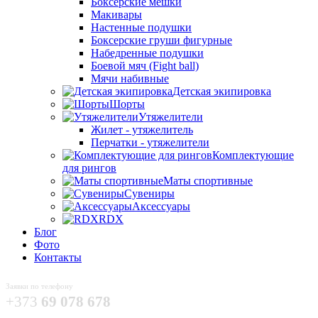
Боксёрские мешки
Макивары
Настенные подушки
Боксерские груши фигурные
Набедренные подушки
Боевой мяч (Fight ball)
Мячи набивные
Детская экипировка
Шорты
Утяжелители
Жилет - утяжелитель
Перчатки - утяжелители
Комплектующие
для рингов
Маты спортивные
Сувениры
Аксессуары
RDX
Блог
Фото
Контакты
Заявки по телефону
+373
69 078 678