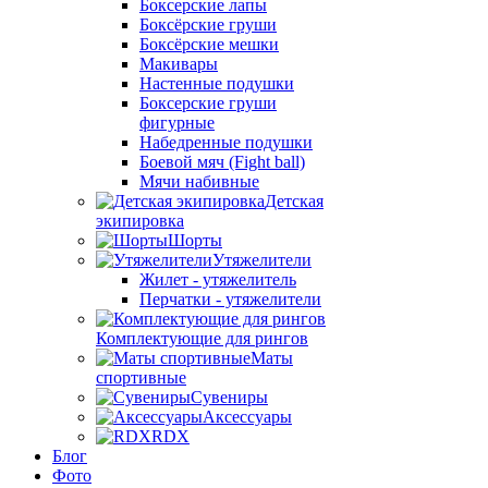
Боксерские лапы
Боксёрские груши
Боксёрские мешки
Макивары
Настенные подушки
Боксерские груши
фигурные
Набедренные подушки
Боевой мяч (Fight ball)
Мячи набивные
Детская
экипировка
Шорты
Утяжелители
Жилет - утяжелитель
Перчатки - утяжелители
Комплектующие для рингов
Маты
спортивные
Сувениры
Аксессуары
RDX
Блог
Фото