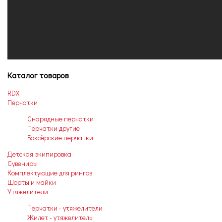
Каталог товаров
RDX
Перчатки
Снарядные перчатки
Перчатки другие
Боксёрские перчатки
Детская экипировка
Сувениры
Комплектующие для рингов
Шорты и майки
Утяжелители
Перчатки - утяжелители
Жилет - утяжелитель