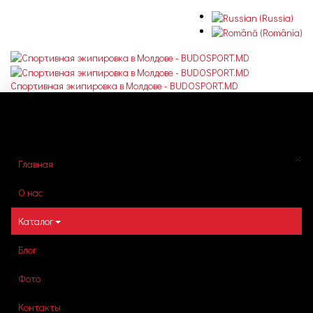
Спортивная экипировка в Молдове - BUDOSPORT.MD
TPL_SIDE_BAR
×
Главная
О нас
Каталог
Блог
Фото
Контакты