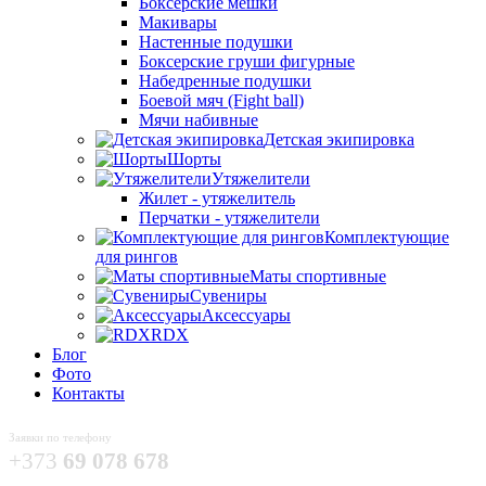
Боксёрские мешки
Макивары
Настенные подушки
Боксерские груши фигурные
Набедренные подушки
Боевой мяч (Fight ball)
Мячи набивные
Детская экипировка
Шорты
Утяжелители
Жилет - утяжелитель
Перчатки - утяжелители
Комплектующие
для рингов
Маты спортивные
Сувениры
Аксессуары
RDX
Блог
Фото
Контакты
Заявки по телефону
+373
69 078 678