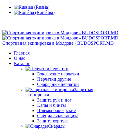
Кишинев, Ботаника, ул.Sarmizegetusa 28/3
Спортивная экипировка в Молдове - BUDOSPORT.MD
Главная
О нас
Каталог
Перчатки
Боксёрские перчатки
Перчатки другие
Снарядные перчатки
Защитная
экипировка
Защита рук и ног
Капы и бинты
Шлемы боксерские
Специальная защита
Защита корпуса
Снаряды