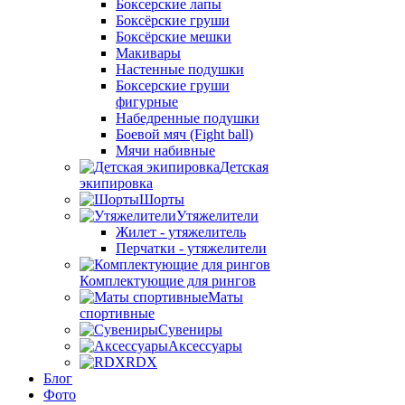
Боксерские лапы
Боксёрские груши
Боксёрские мешки
Макивары
Настенные подушки
Боксерские груши
фигурные
Набедренные подушки
Боевой мяч (Fight ball)
Мячи набивные
Детская
экипировка
Шорты
Утяжелители
Жилет - утяжелитель
Перчатки - утяжелители
Комплектующие для рингов
Маты
спортивные
Сувениры
Аксессуары
RDX
Блог
Фото