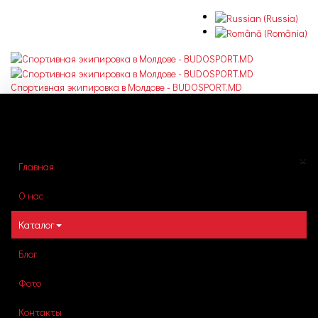
Спортивная экипировка в Молдове - BUDOSPORT.MD
TPL_SIDE_BAR
×
Главная
О нас
Каталог
Блог
Фото
Контакты