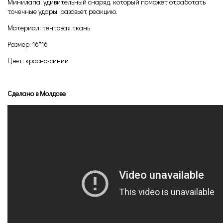
Минилапа, удивительный снаряд, который поможет отработать
точечные удары, разовьет реакцию.
Материал: тентовая ткань
Размер: 16*16
Цвет: красно-синий
Сделано в Молдове