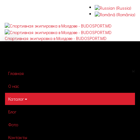
Спортивная экипировка в Молдове - BUDOSPORT.MD
TPL_SIDE_BAR
×
Главная
О нас
Каталог
Блог
Фото
Контакты