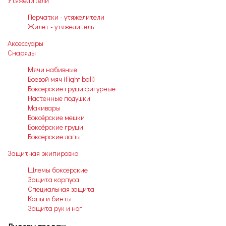
Утяжелители
Перчатки - утяжелители
Жилет - утяжелитель
Аксессуары
Снаряды
Мячи набивные
Боевой мяч (Fight ball)
Боксерские груши фигурные
Настенные подушки
Макивары
Боксёрские мешки
Боксёрские груши
Боксерские лапы
Защитная экипировка
Шлемы боксерские
Защита корпуса
Специальная защита
Капы и бинты
Защита рук и ног