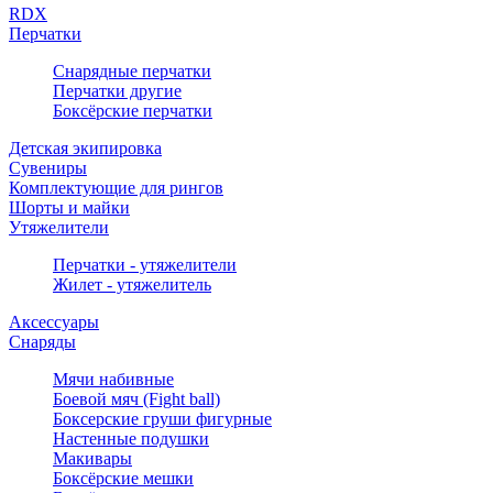
RDX
Перчатки
Снарядные перчатки
Перчатки другие
Боксёрские перчатки
Детская экипировка
Сувениры
Комплектующие для рингов
Шорты и майки
Утяжелители
Перчатки - утяжелители
Жилет - утяжелитель
Аксессуары
Снаряды
Мячи набивные
Боевой мяч (Fight ball)
Боксерские груши фигурные
Настенные подушки
Макивары
Боксёрские мешки