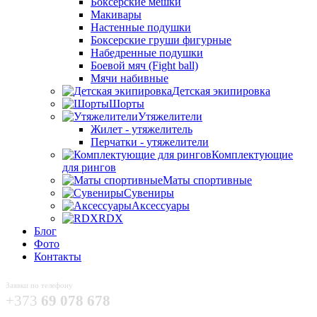
Боксёрские мешки
Макивары
Настенные подушки
Боксерские груши фигурные
Набедренные подушки
Боевой мяч (Fight ball)
Мячи набивные
Детская экипировка
Шорты
Утяжелители
Жилет - утяжелитель
Перчатки - утяжелители
Комплектующие
для рингов
Маты спортивные
Сувениры
Аксессуары
RDX
Блог
Фото
Контакты
Заявки по телефону
+373
69 078 678