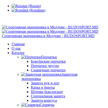
Кишинев, Ботаника, ул.Sarmizegetusa 28/3
Спортивная экипировка в Молдове - BUDOSPORT.MD
Главная
О нас
Каталог
Перчатки
Боксёрские перчатки
Перчатки другие
Снарядные перчатки
Защитная
экипировка
Защита рук и ног
Капы и бинты
Шлемы боксерские
Специальная защита
Защита корпуса
Снаряды