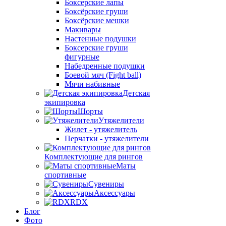
Боксерские лапы
Боксёрские груши
Боксёрские мешки
Макивары
Настенные подушки
Боксерские груши
фигурные
Набедренные подушки
Боевой мяч (Fight ball)
Мячи набивные
Детская
экипировка
Шорты
Утяжелители
Жилет - утяжелитель
Перчатки - утяжелители
Комплектующие для рингов
Маты
спортивные
Сувениры
Аксессуары
RDX
Блог
Фото