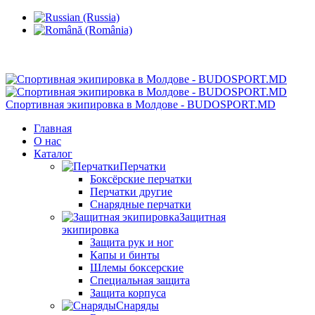
Кишинев, Ботаника, ул.Sarmizegetusa 28/3
Спортивная экипировка в Молдове - BUDOSPORT.MD
Главная
О нас
Каталог
Перчатки
Боксёрские перчатки
Перчатки другие
Снарядные перчатки
Защитная
экипировка
Защита рук и ног
Капы и бинты
Шлемы боксерские
Специальная защита
Защита корпуса
Снаряды