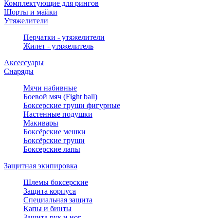
Комплектующие для рингов
Шорты и майки
Утяжелители
Перчатки - утяжелители
Жилет - утяжелитель
Аксессуары
Снаряды
Мячи набивные
Боевой мяч (Fight ball)
Боксерские груши фигурные
Настенные подушки
Макивары
Боксёрские мешки
Боксёрские груши
Боксерские лапы
Защитная экипировка
Шлемы боксерские
Защита корпуса
Специальная защита
Капы и бинты
Защита рук и ног