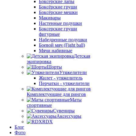
Боксерские лапы
Боксёрские груши
Боксёрские мешки
Макивары
Настенные подушки
Боксерские груши
фигурные
Набедренные подушки
Боевой мяч (Fight ball)
Мячи набивные
Детская
экипировка
Шорты
Утяжелители
Жилет - утяжелитель
Перчатки - утяжелители
Комплектующие для рингов
Маты
спортивные
Сувениры
Аксессуары
RDX
Блог
Фото