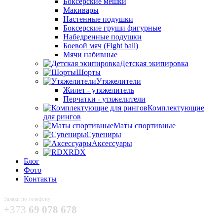
Боксёрские мешки
Макивары
Настенные подушки
Боксерские груши фигурные
Набедренные подушки
Боевой мяч (Fight ball)
Мячи набивные
Детская экипировка
Шорты
Утяжелители
Жилет - утяжелитель
Перчатки - утяжелители
Комплектующие
для рингов
Маты спортивные
Сувениры
Аксессуары
RDX
Блог
Фото
Контакты
Заявки по телефону
+373
69 078 678