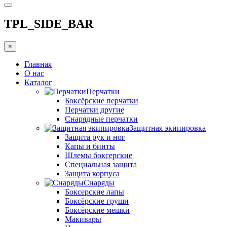
TPL_SIDE_BAR
×
Главная
О нас
Каталог
Перчатки
Боксёрские перчатки
Перчатки другие
Снарядные перчатки
Защитная экипировка
Защита рук и ног
Капы и бинты
Шлемы боксерские
Специальная защита
Защита корпуса
Снаряды
Боксерские лапы
Боксёрские груши
Боксёрские мешки
Макивары