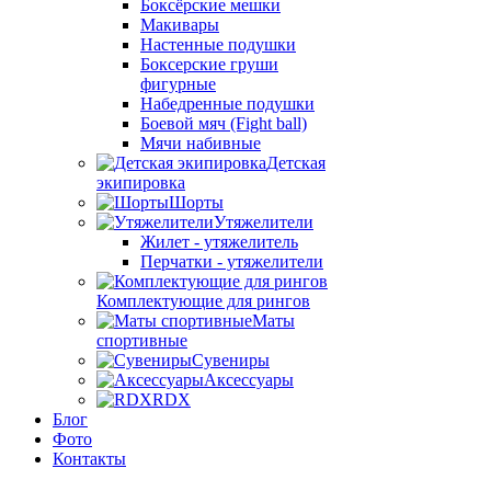
Боксёрские мешки
Макивары
Настенные подушки
Боксерские груши
фигурные
Набедренные подушки
Боевой мяч (Fight ball)
Мячи набивные
Детская
экипировка
Шорты
Утяжелители
Жилет - утяжелитель
Перчатки - утяжелители
Комплектующие для рингов
Маты
спортивные
Сувениры
Аксессуары
RDX
Блог
Фото
Контакты