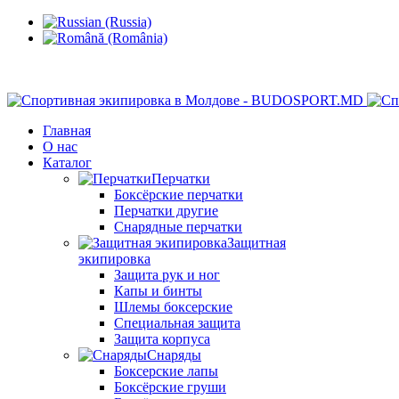
Кишинев, Ботаника, ул.Sarmizegetusa 28/3
Главная
О нас
Каталог
Перчатки
Боксёрские перчатки
Перчатки другие
Снарядные перчатки
Защитная
экипировка
Защита рук и ног
Капы и бинты
Шлемы боксерские
Специальная защита
Защита корпуса
Снаряды
Боксерские лапы
Боксёрские груши