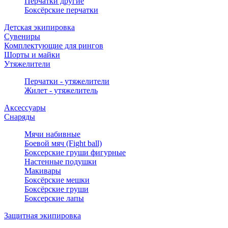
Перчатки другие
Боксёрские перчатки
Детская экипировка
Сувениры
Комплектующие для рингов
Шорты и майки
Утяжелители
Перчатки - утяжелители
Жилет - утяжелитель
Аксессуары
Снаряды
Мячи набивные
Боевой мяч (Fight ball)
Боксерские груши фигурные
Настенные подушки
Макивары
Боксёрские мешки
Боксёрские груши
Боксерские лапы
Защитная экипировка