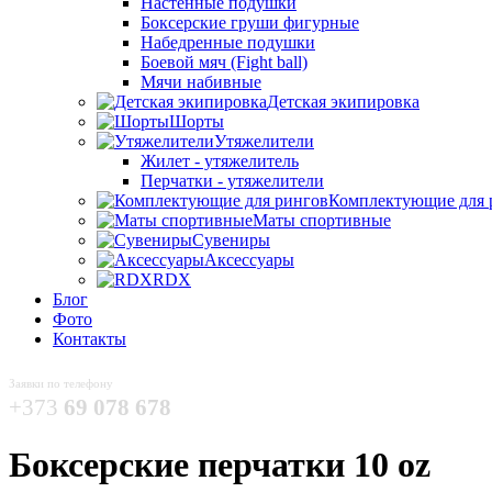
Настенные подушки
Боксерские груши фигурные
Набедренные подушки
Боевой мяч (Fight ball)
Мячи набивные
Детская экипировка
Шорты
Утяжелители
Жилет - утяжелитель
Перчатки - утяжелители
Комплектующие для 
Маты спортивные
Сувениры
Аксессуары
RDX
Блог
Фото
Контакты
Заявки по телефону
+373
69 078 678
Боксерские перчатки 10 oz