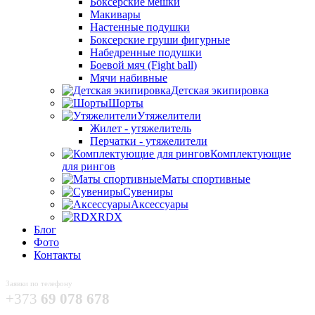
Боксёрские мешки
Макивары
Настенные подушки
Боксерские груши фигурные
Набедренные подушки
Боевой мяч (Fight ball)
Мячи набивные
Детская экипировка
Шорты
Утяжелители
Жилет - утяжелитель
Перчатки - утяжелители
Комплектующие
для рингов
Маты спортивные
Сувениры
Аксессуары
RDX
Блог
Фото
Контакты
Заявки по телефону
+373
69 078 678