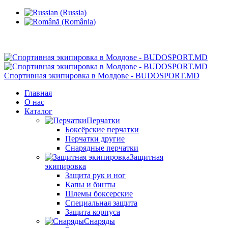
Кишинев, Ботаника, ул.Sarmizegetusa 28/3
Спортивная экипировка в Молдове - BUDOSPORT.MD
Главная
О нас
Каталог
Перчатки
Боксёрские перчатки
Перчатки другие
Снарядные перчатки
Защитная
экипировка
Защита рук и ног
Капы и бинты
Шлемы боксерские
Специальная защита
Защита корпуса
Снаряды