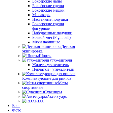
Боксерские лапы
Боксёрские груши
Боксёрские мешки
Макивары
Настенные подушки
Боксерские груши
фигурные
Набедренные подушки
Боевой мяч (Fight ball)
Мячи набивные
Детская
экипировка
Шорты
Утяжелители
Жилет - утяжелитель
Перчатки - утяжелители
Комплектующие для рингов
Маты
спортивные
Сувениры
Аксессуары
RDX
Блог
Фото