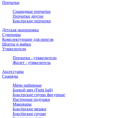
Перчатки
Снарядные перчатки
Перчатки другие
Боксёрские перчатки
Детская экипировка
Сувениры
Комплектующие для рингов
Шорты и майки
Утяжелители
Перчатки - утяжелители
Жилет - утяжелитель
Аксессуары
Снаряды
Мячи набивные
Боевой мяч (Fight ball)
Боксерские груши фигурные
Настенные подушки
Макивары
Боксёрские мешки
Боксёрские груши