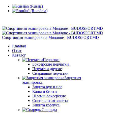
Кишинев, Ботаника, ул.Sarmizegetusa 28/3
Спортивная экипировка в Молдове - BUDOSPORT.MD
Главная
О нас
Каталог
Перчатки
Боксёрские перчатки
Перчатки другие
Снарядные перчатки
Защитная
экипировка
Защита рук и ног
Капы и бинты
Шлемы боксерские
Специальная защита
Защита корпуса
Снаряды