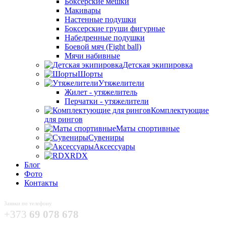
Боксёрские мешки
Макивары
Настенные подушки
Боксерские груши фигурные
Набедренные подушки
Боевой мяч (Fight ball)
Мячи набивные
Детская экипировка
Шорты
Утяжелители
Жилет - утяжелитель
Перчатки - утяжелители
Комплектующие
для рингов
Маты спортивные
Сувениры
Аксессуары
RDX
Блог
Фото
Контакты
Заявки по телефону
+373
69 078 678