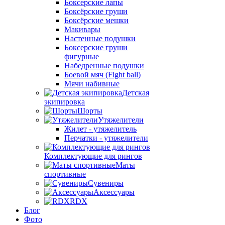
Боксерские лапы
Боксёрские груши
Боксёрские мешки
Макивары
Настенные подушки
Боксерские груши
фигурные
Набедренные подушки
Боевой мяч (Fight ball)
Мячи набивные
Детская
экипировка
Шорты
Утяжелители
Жилет - утяжелитель
Перчатки - утяжелители
Комплектующие для рингов
Маты
спортивные
Сувениры
Аксессуары
RDX
Блог
Фото