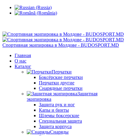
Кишинев, Ботаника, ул.Sarmizegetusa 28/3
Спортивная экипировка в Молдове - BUDOSPORT.MD
Главная
О нас
Каталог
Перчатки
Боксёрские перчатки
Перчатки другие
Снарядные перчатки
Защитная
экипировка
Защита рук и ног
Капы и бинты
Шлемы боксерские
Специальная защита
Защита корпуса
Снаряды