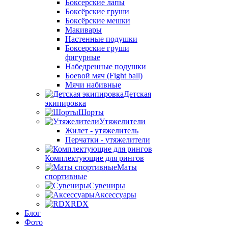
Боксерские лапы
Боксёрские груши
Боксёрские мешки
Макивары
Настенные подушки
Боксерские груши
фигурные
Набедренные подушки
Боевой мяч (Fight ball)
Мячи набивные
Детская
экипировка
Шорты
Утяжелители
Жилет - утяжелитель
Перчатки - утяжелители
Комплектующие для рингов
Маты
спортивные
Сувениры
Аксессуары
RDX
Блог
Фото