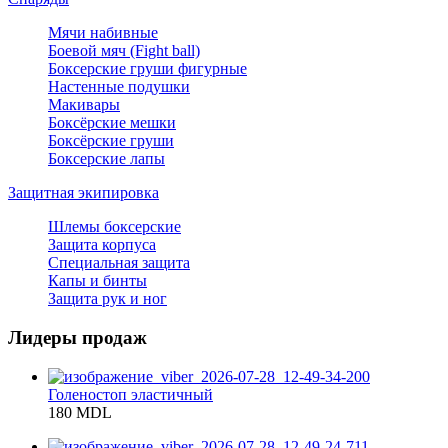
Мячи набивные
Боевой мяч (Fight ball)
Боксерские груши фигурные
Настенные подушки
Макивары
Боксёрские мешки
Боксёрские груши
Боксерские лапы
Защитная экипировка
Шлемы боксерские
Защита корпуса
Специальная защита
Капы и бинты
Защита рук и ног
Лидеры продаж
Голеностоп эластичный
180 MDL