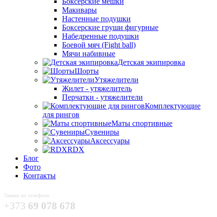
Боксёрские мешки
Макивары
Настенные подушки
Боксерские груши фигурные
Набедренные подушки
Боевой мяч (Fight ball)
Мячи набивные
Детская экипировка
Шорты
Утяжелители
Жилет - утяжелитель
Перчатки - утяжелители
Комплектующие
для рингов
Маты спортивные
Сувениры
Аксессуары
RDX
Блог
Фото
Контакты
Заявки по телефону
+373
69 078 678