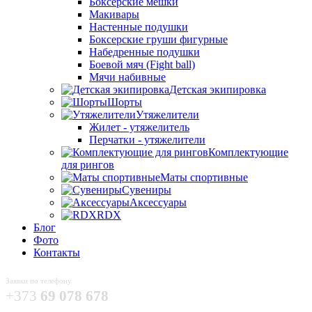
Боксёрские мешки
Макивары
Настенные подушки
Боксерские груши фигурные
Набедренные подушки
Боевой мяч (Fight ball)
Мячи набивные
Детская экипировка
Шорты
Утяжелители
Жилет - утяжелитель
Перчатки - утяжелители
Комплектующие
для рингов
Маты спортивные
Сувениры
Аксессуары
RDX
Блог
Фото
Контакты
Заявки по телефону
+373
69 078 678