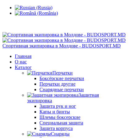
Кишинев, Ботаника, ул.Sarmizegetusa 28/3
Спортивная экипировка в Молдове - BUDOSPORT.MD
Главная
О нас
Каталог
Перчатки
Боксёрские перчатки
Перчатки другие
Снарядные перчатки
Защитная
экипировка
Защита рук и ног
Капы и бинты
Шлемы боксерские
Специальная защита
Защита корпуса
Снаряды