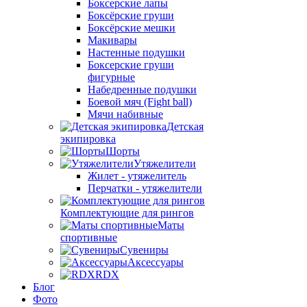
Боксерские лапы
Боксёрские груши
Боксёрские мешки
Макивары
Настенные подушки
Боксерские груши
фигурные
Набедренные подушки
Боевой мяч (Fight ball)
Мячи набивные
Детская
экипировка
Шорты
Утяжелители
Жилет - утяжелитель
Перчатки - утяжелители
Комплектующие для рингов
Маты
спортивные
Сувениры
Аксессуары
RDX
Блог
Фото