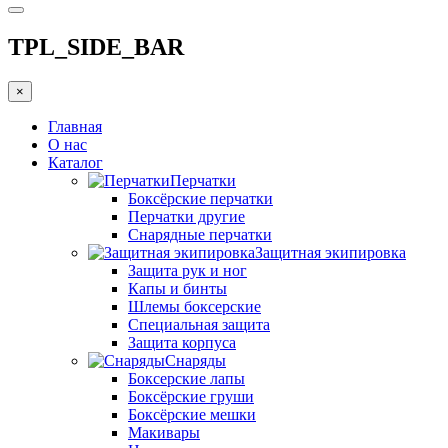
TPL_SIDE_BAR
×
Главная
О нас
Каталог
Перчатки
Боксёрские перчатки
Перчатки другие
Снарядные перчатки
Защитная экипировка
Защита рук и ног
Капы и бинты
Шлемы боксерские
Специальная защита
Защита корпуса
Снаряды
Боксерские лапы
Боксёрские груши
Боксёрские мешки
Макивары