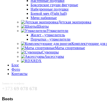
Настенные подушки
Боксерские груши фигурные
Набедренные подушки
Боевой мяч (Fight ball)
Мячи набивные
Детская экипировка
Шорты
Утяжелители
Жилет - утяжелитель
Перчатки - утяжелители
Комплектующие для 
Маты спортивные
Сувениры
Аксессуары
RDX
Блог
Фото
Контакты
Заявки по телефону
+373
69 078 678
Boots