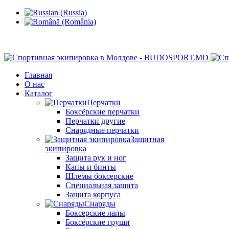
Кишинев, Ботаника, ул.Sarmizegetusa 28/3
Главная
О нас
Каталог
Перчатки
Боксёрские перчатки
Перчатки другие
Снарядные перчатки
Защитная
экипировка
Защита рук и ног
Капы и бинты
Шлемы боксерские
Специальная защита
Защита корпуса
Снаряды
Боксерские лапы
Боксёрские груши