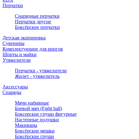
Перчатки
Снарядные перчатки
Перчатки другие
Боксёрские перчатки
Детская экипировка
Сувениры
Комплектующие для рингов
Шорты и майки
Утяжелители
Перчатки - утяжелители
Жилет - утяжелитель
Аксессуары
Снаряды
Мячи набивные
Боевой мяч (Fight ball)
Боксерские груши фигурные
Настенные подушки
Макивары
Боксёрские мешки
Боксёрские груши