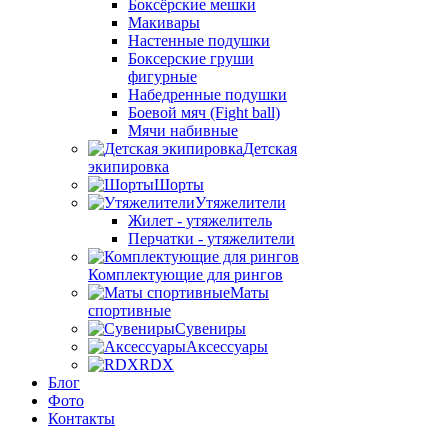
Боксёрские мешки
Макивары
Настенные подушки
Боксерские груши
фигурные
Набедренные подушки
Боевой мяч (Fight ball)
Мячи набивные
Детская
экипировка
Шорты
Утяжелители
Жилет - утяжелитель
Перчатки - утяжелители
Комплектующие для рингов
Маты
спортивные
Сувениры
Аксессуары
RDX
Блог
Фото
Контакты