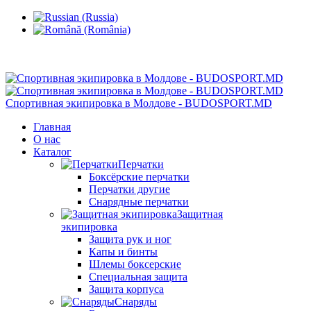
Кишинев, Ботаника, ул.Sarmizegetusa 28/3
Спортивная экипировка в Молдове - BUDOSPORT.MD
Главная
О нас
Каталог
Перчатки
Боксёрские перчатки
Перчатки другие
Снарядные перчатки
Защитная
экипировка
Защита рук и ног
Капы и бинты
Шлемы боксерские
Специальная защита
Защита корпуса
Снаряды