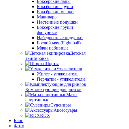
Боксерские лапы
Боксёрские груши
Боксёрские мешки
Макивары
Настенные подушки
Боксерские груши
фигурные
Набедренные подушки
Боевой мяч (Fight ball)
Мячи набивные
Детская
экипировка
Шорты
Утяжелители
Жилет - утяжелитель
Перчатки - утяжелители
Комплектующие для рингов
Маты
спортивные
Сувениры
Аксессуары
RDX
Блог
Фото