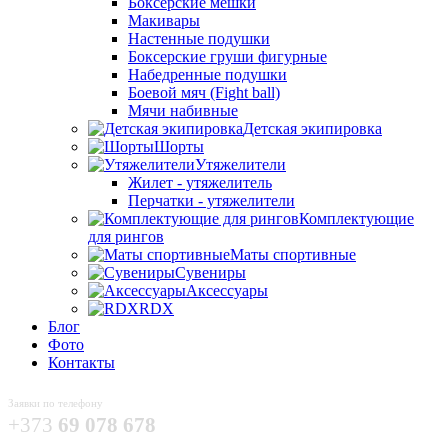
Боксёрские мешки
Макивары
Настенные подушки
Боксерские груши фигурные
Набедренные подушки
Боевой мяч (Fight ball)
Мячи набивные
Детская экипировка
Шорты
Утяжелители
Жилет - утяжелитель
Перчатки - утяжелители
Комплектующие
для рингов
Маты спортивные
Сувениры
Аксессуары
RDX
Блог
Фото
Контакты
Заявки по телефону
+373
69 078 678