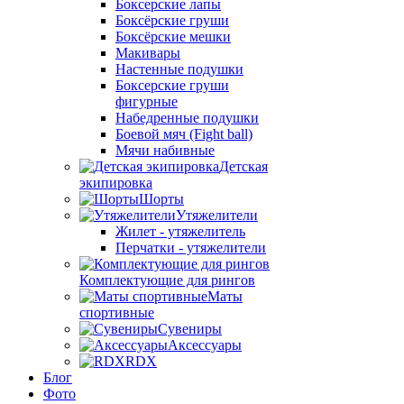
Боксерские лапы
Боксёрские груши
Боксёрские мешки
Макивары
Настенные подушки
Боксерские груши
фигурные
Набедренные подушки
Боевой мяч (Fight ball)
Мячи набивные
Детская
экипировка
Шорты
Утяжелители
Жилет - утяжелитель
Перчатки - утяжелители
Комплектующие для рингов
Маты
спортивные
Сувениры
Аксессуары
RDX
Блог
Фото