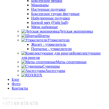
Боксёрские мешки
Макивары
Настенные подушки
Боксерские груши фигурные
Набедренные подушки
Боевой мяч (Fight ball)
Мячи набивные
Детская экипировка
Шорты
Утяжелители
Жилет - утяжелитель
Перчатки - утяжелители
Комплектующие
для рингов
Маты спортивные
Сувениры
Аксессуары
RDX
Блог
Фото
Контакты
Заявки по телефону
+373
69 078 678