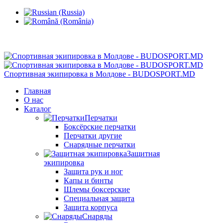
Кишинев, Ботаника, ул.Sarmizegetusa 28/3
Спортивная экипировка в Молдове - BUDOSPORT.MD
Главная
О нас
Каталог
Перчатки
Боксёрские перчатки
Перчатки другие
Снарядные перчатки
Защитная
экипировка
Защита рук и ног
Капы и бинты
Шлемы боксерские
Специальная защита
Защита корпуса
Снаряды