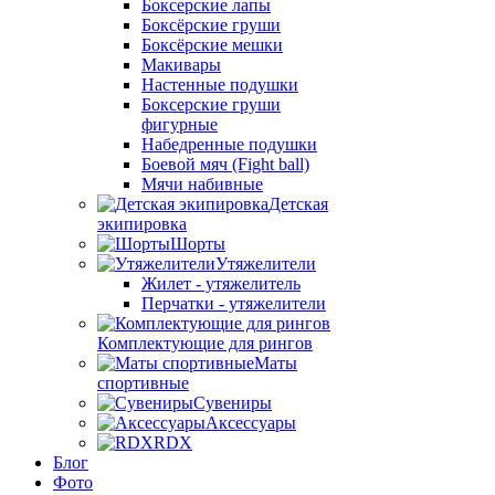
Боксерские лапы
Боксёрские груши
Боксёрские мешки
Макивары
Настенные подушки
Боксерские груши
фигурные
Набедренные подушки
Боевой мяч (Fight ball)
Мячи набивные
Детская
экипировка
Шорты
Утяжелители
Жилет - утяжелитель
Перчатки - утяжелители
Комплектующие для рингов
Маты
спортивные
Сувениры
Аксессуары
RDX
Блог
Фото