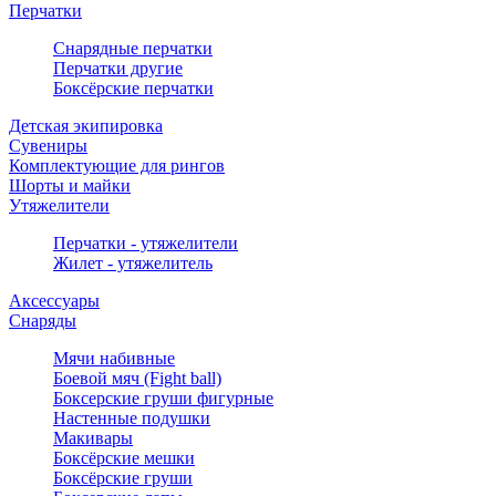
Перчатки
Снарядные перчатки
Перчатки другие
Боксёрские перчатки
Детская экипировка
Сувениры
Комплектующие для рингов
Шорты и майки
Утяжелители
Перчатки - утяжелители
Жилет - утяжелитель
Аксессуары
Снаряды
Мячи набивные
Боевой мяч (Fight ball)
Боксерские груши фигурные
Настенные подушки
Макивары
Боксёрские мешки
Боксёрские груши