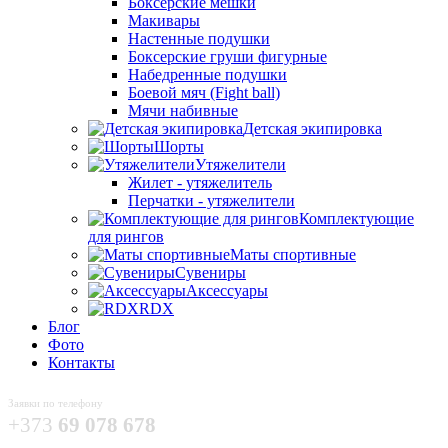
Боксёрские мешки
Макивары
Настенные подушки
Боксерские груши фигурные
Набедренные подушки
Боевой мяч (Fight ball)
Мячи набивные
Детская экипировка
Шорты
Утяжелители
Жилет - утяжелитель
Перчатки - утяжелители
Комплектующие
для рингов
Маты спортивные
Сувениры
Аксессуары
RDX
Блог
Фото
Контакты
Заявки по телефону
+373
69 078 678