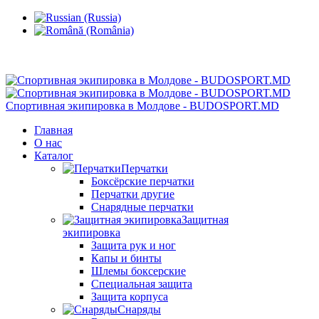
Кишинев, Ботаника, ул.Sarmizegetusa 28/3
Спортивная экипировка в Молдове - BUDOSPORT.MD
Главная
О нас
Каталог
Перчатки
Боксёрские перчатки
Перчатки другие
Снарядные перчатки
Защитная
экипировка
Защита рук и ног
Капы и бинты
Шлемы боксерские
Специальная защита
Защита корпуса
Снаряды