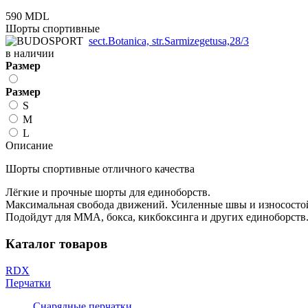
590 MDL
Шорты спортивные
sect.Botanica, str.Sarmizegetusa,28/3
в наличии
Размер
Размер
S
M
L
Описание
Шорты спортивные отличного качества
Лёгкие и прочные шорты для единоборств.
Максимальная свобода движений. Усиленные швы и износосто
Подойдут для MMA, бокса, кикбоксинга и других единоборств
Каталог товаров
RDX
Перчатки
Снарядные перчатки