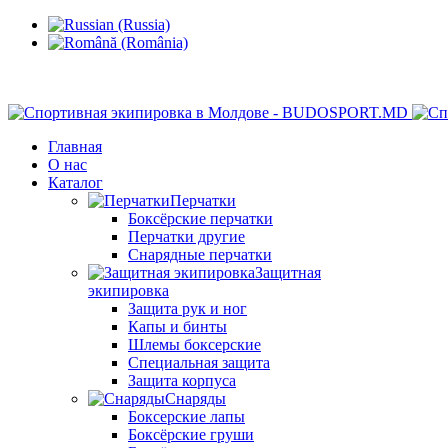
Кишинев, Ботаника, ул.Sarmizegetusa 28/3
Главная
О нас
Каталог
Перчатки
Боксёрские перчатки
Перчатки другие
Снарядные перчатки
Защитная
экипировка
Защита рук и ног
Капы и бинты
Шлемы боксерские
Специальная защита
Защита корпуса
Снаряды
Боксерские лапы
Боксёрские груши