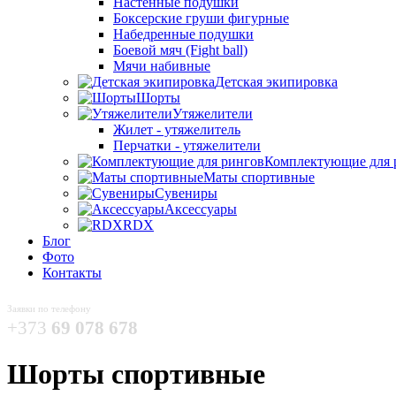
Настенные подушки
Боксерские груши фигурные
Набедренные подушки
Боевой мяч (Fight ball)
Мячи набивные
Детская экипировка
Шорты
Утяжелители
Жилет - утяжелитель
Перчатки - утяжелители
Комплектующие для 
Маты спортивные
Сувениры
Аксессуары
RDX
Блог
Фото
Контакты
Заявки по телефону
+373
69 078 678
Шорты спортивные