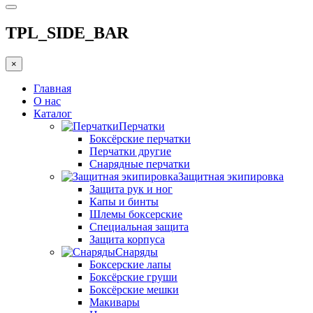
TPL_SIDE_BAR
×
Главная
О нас
Каталог
Перчатки
Боксёрские перчатки
Перчатки другие
Снарядные перчатки
Защитная экипировка
Защита рук и ног
Капы и бинты
Шлемы боксерские
Специальная защита
Защита корпуса
Снаряды
Боксерские лапы
Боксёрские груши
Боксёрские мешки
Макивары