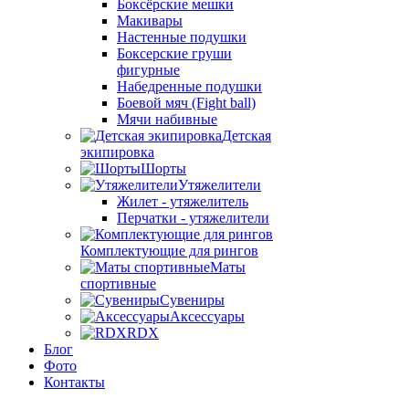
Боксёрские мешки
Макивары
Настенные подушки
Боксерские груши
фигурные
Набедренные подушки
Боевой мяч (Fight ball)
Мячи набивные
Детская
экипировка
Шорты
Утяжелители
Жилет - утяжелитель
Перчатки - утяжелители
Комплектующие для рингов
Маты
спортивные
Сувениры
Аксессуары
RDX
Блог
Фото
Контакты