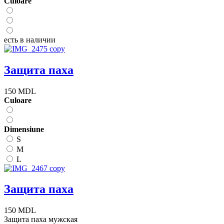
Сuloare
есть в наличии
Защита паха
150 MDL
Сuloare
Dimensiune
S
M
L
Защита паха
150 MDL
Защита паха мужская