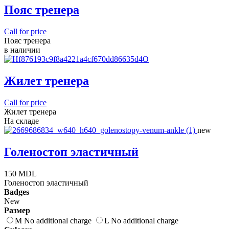
Пояс тренера
Call for price
Пояс тренера
в наличии
Жилет тренера
Call for price
Жилет тренера
На складе
new
Голеностоп эластичный
150 MDL
Голеностоп эластичный
Badges
New
Размер
M No additional charge
L No additional charge