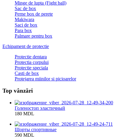
Minge de lupta (Fight ball)
Sac de box
Perne box de perete
Makiwara
Saci de box
Para box
Palmare pentru box
Echipament de protectie
Protectie dentara
Protectia corpului
Protectie speciala
Casti de box
Protejarea miinilor si picioarelor
Top vânzări
Голеностоп эластичный
180 MDL
Шорты спортивные
590 MDL