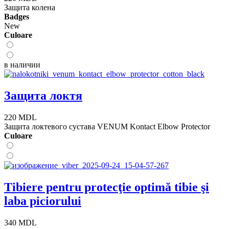
Защита колена
Badges
New
Сuloare
в наличии
Защита локтя
220 MDL
Защита локтевого сустава VENUM Kontact Elbow Protector
Сuloare
Tibiere pentru protecţie optimă tibie şi
laba piciorului
340 MDL