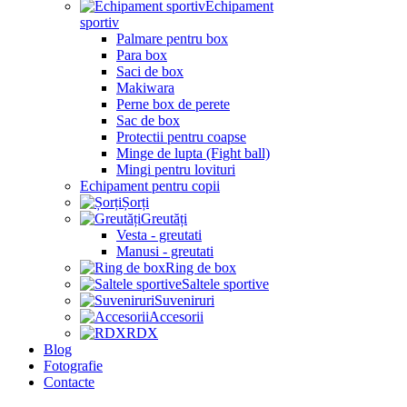
Echipament
sportiv
Palmare pentru box
Para box
Saci de box
Makiwara
Perne box de perete
Sac de box
Protectii pentru coapse
Minge de lupta (Fight ball)
Mingi pentru lovituri
Echipament pentru copii
Șorți
Greutăți
Vesta - greutati
Manusi - greutati
Ring de box
Saltele sportive
Suveniruri
Accesorii
RDX
Blog
Fotografie
Contacte