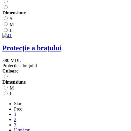
Dimensiune
S
M
L
Protecţie a braţului
380 MDL
Protecţie a braţului
Сuloare
Dimensiune
M
L
Start
Prec
1
2
3
Următor