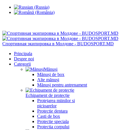
Chisinau, Botanica, st.Sarmizegetusa 28/3
Спортивная экипировка в Молдове - BUDOSPORT.MD
Principala
Despre noi
Categorii
Mănuși
Mănuși de box
Alte mănuși
Mănuși pentru antrenament
Echipament de protecție
Protejarea miinilor si
picioarelor
Protectie dentara
Casti de box
Protectie speciala
Protectia corpului