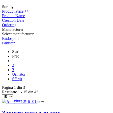
Sort by
Product Price +/-
Product Name
Creation Date
Ordering
Manufacturer:
Select manufacturer
Budosport
Pakistan
Start
Prec
1
2
3
Următor
Sfârșit
Pagina 1 din 3
Rezultate 1 - 15 din 43
new
Защита паха для дам