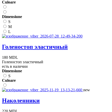
Сuloare
Dimensiune
S
M
L
Голеностоп эластичный
180 MDL
Голеностоп эластичный
есть в наличии
Dimensiune
S
Сuloare
new
Наколенники
220 MDL