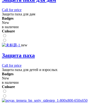
Call for price
Защита паха для дам
Badges
New
в наличии
Сuloare
new
Защита паха
Call for price
Защита паха для детей и взрослых
Badges
New
в наличии
Сuloare