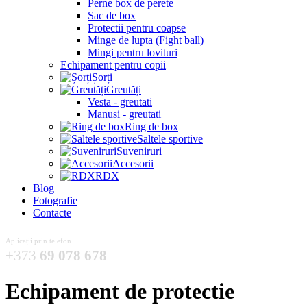
Perne box de perete
Sac de box
Protectii pentru coapse
Minge de lupta (Fight ball)
Mingi pentru lovituri
Echipament pentru copii
Șorți
Greutăți
Vesta - greutati
Manusi - greutati
Ring de box
Saltele sportive
Suveniruri
Accesorii
RDX
Blog
Fotografie
Contacte
Aplicații prin telefon
+373
69 078 678
Echipament de protectie