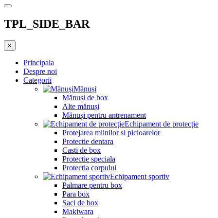
TPL_SIDE_BAR
×
Principala
Despre noi
Categorii
Mănuși
Mănuși de box
Alte mănuși
Mănuși pentru antrenament
Echipament de protecție
Protejarea miinilor si picioarelor
Protectie dentara
Casti de box
Protectie speciala
Protectia corpului
Echipament sportiv
Palmare pentru box
Para box
Saci de box
Makiwara