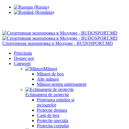
Chisinau, Botanica, st.Sarmizegetusa 28/3
Спортивная экипировка в Молдове - BUDOSPORT.MD
Principala
Despre noi
Categorii
Mănuși
Mănuși de box
Alte mănuși
Mănuși pentru antrenament
Echipament de protecție
Protejarea miinilor si
picioarelor
Protectie dentara
Casti de box
Protectie speciala
Protectia corpului