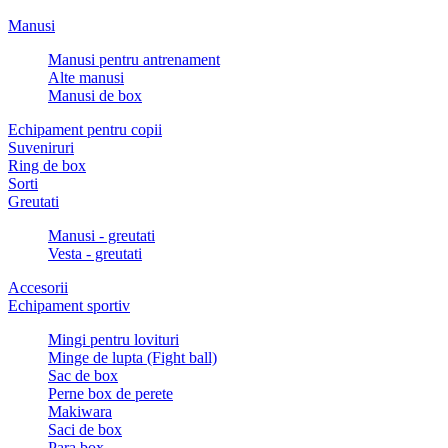
Manusi
Manusi pentru antrenament
Alte manusi
Manusi de box
Echipament pentru copii
Suveniruri
Ring de box
Sorti
Greutati
Manusi - greutati
Vesta - greutati
Accesorii
Echipament sportiv
Mingi pentru lovituri
Minge de lupta (Fight ball)
Sac de box
Perne box de perete
Makiwara
Saci de box
Para box