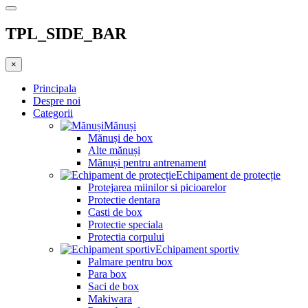
TPL_SIDE_BAR
×
Principala
Despre noi
Categorii
Mănuși
Mănuși de box
Alte mănuși
Mănuși pentru antrenament
Echipament de protecție
Protejarea miinilor si picioarelor
Protectie dentara
Casti de box
Protectie speciala
Protectia corpului
Echipament sportiv
Palmare pentru box
Para box
Saci de box
Makiwara