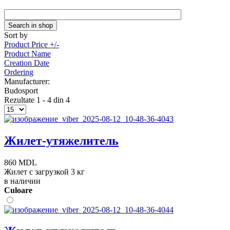
Sort by
Product Price +/-
Product Name
Creation Date
Ordering
Manufacturer:
Budosport
Rezultate 1 - 4 din 4
Жилет-утяжелитель
860 MDL
Жилет с загрузкой 3 кг
в наличии
Сuloare