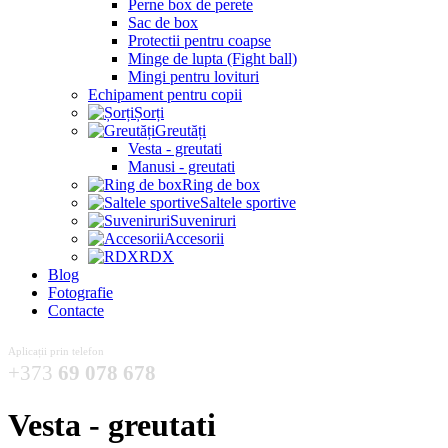
Perne box de perete
Sac de box
Protectii pentru coapse
Minge de lupta (Fight ball)
Mingi pentru lovituri
Echipament pentru copii
Șorți
Greutăți
Vesta - greutati
Manusi - greutati
Ring de box
Saltele sportive
Suveniruri
Accesorii
RDX
Blog
Fotografie
Contacte
Aplicații prin telefon
+373
69 078 678
Vesta - greutati