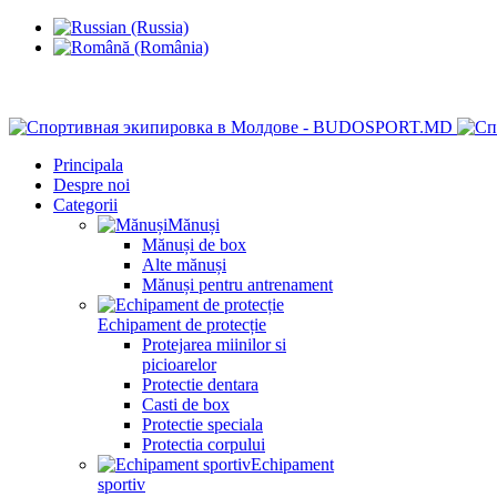
Chisinau, Botanica, st.Sarmizegetusa 28/3
Principala
Despre noi
Categorii
Mănuși
Mănuși de box
Alte mănuși
Mănuși pentru antrenament
Echipament de protecție
Protejarea miinilor si
picioarelor
Protectie dentara
Casti de box
Protectie speciala
Protectia corpului
Echipament
sportiv