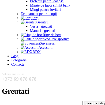
Protectii pentru coapse
Minge de lupta (Fight ball)
Mingi pentru lovituri
Echipament pentru copii
Șorți
Greutăți
Vesta - greutati
Manusi - greutati
Ring de box
Saltele sportive
Suveniruri
Accesorii
RDX
Blog
Fotografie
Contacte
Aplicații prin telefon
+373
69 078 678
Greutati