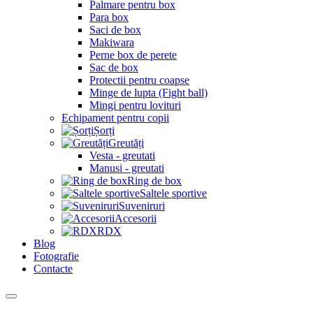
Palmare pentru box
Para box
Saci de box
Makiwara
Perne box de perete
Sac de box
Protectii pentru coapse
Minge de lupta (Fight ball)
Mingi pentru lovituri
Echipament pentru copii
Șorți
Greutăți
Vesta - greutati
Manusi - greutati
Ring de box
Saltele sportive
Suveniruri
Accesorii
RDX
Blog
Fotografie
Contacte