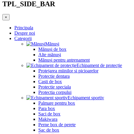
TPL_SIDE_BAR
×
Principala
Despre noi
Categorii
Mănuși
Mănuși de box
Alte mănuși
Mănuși pentru antrenament
Echipament de protecție
Protejarea miinilor si picioarelor
Protectie dentara
Casti de box
Protectie speciala
Protectia corpului
Echipament sportiv
Palmare pentru box
Para box
Saci de box
Makiwara
Perne box de perete
Sac de box