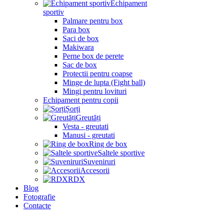
Echipament
sportiv
Palmare pentru box
Para box
Saci de box
Makiwara
Perne box de perete
Sac de box
Protectii pentru coapse
Minge de lupta (Fight ball)
Mingi pentru lovituri
Echipament pentru copii
Șorți
Greutăți
Vesta - greutati
Manusi - greutati
Ring de box
Saltele sportive
Suveniruri
Accesorii
RDX
Blog
Fotografie
Contacte