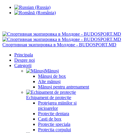
Chisinau, Botanica, st.Sarmizegetusa 28/3
Спортивная экипировка в Молдове - BUDOSPORT.MD
Principala
Despre noi
Categorii
Mănuși
Mănuși de box
Alte mănuși
Mănuși pentru antrenament
Echipament de protecție
Protejarea miinilor si
picioarelor
Protectie dentara
Casti de box
Protectie speciala
Protectia corpului