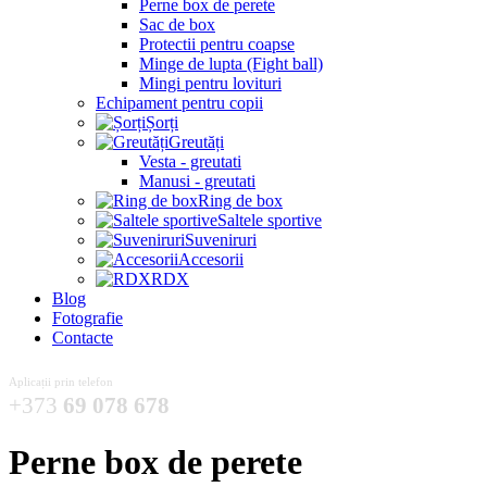
Perne box de perete
Sac de box
Protectii pentru coapse
Minge de lupta (Fight ball)
Mingi pentru lovituri
Echipament pentru copii
Șorți
Greutăți
Vesta - greutati
Manusi - greutati
Ring de box
Saltele sportive
Suveniruri
Accesorii
RDX
Blog
Fotografie
Contacte
Aplicații prin telefon
+373
69 078 678
Perne box de perete