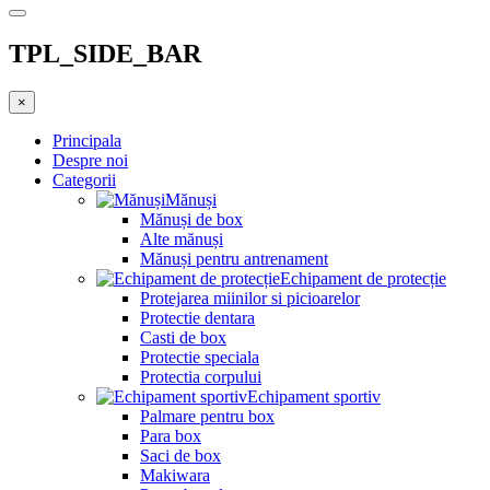
TPL_SIDE_BAR
×
Principala
Despre noi
Categorii
Mănuși
Mănuși de box
Alte mănuși
Mănuși pentru antrenament
Echipament de protecție
Protejarea miinilor si picioarelor
Protectie dentara
Casti de box
Protectie speciala
Protectia corpului
Echipament sportiv
Palmare pentru box
Para box
Saci de box
Makiwara