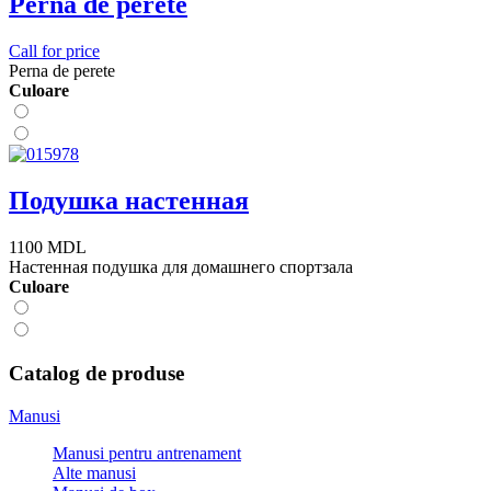
Perna de perete
Call for price
Perna de perete
Сuloare
Подушка настенная
1100 MDL
Настенная подушка для домашнего спортзала
Сuloare
Catalog de produse
Manusi
Manusi pentru antrenament
Alte manusi