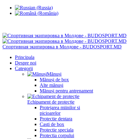
Chisinau, Botanica, st.Sarmizegetusa 28/3
Спортивная экипировка в Молдове - BUDOSPORT.MD
Principala
Despre noi
Categorii
Mănuși
Mănuși de box
Alte mănuși
Mănuși pentru antrenament
Echipament de protecție
Protejarea miinilor si
picioarelor
Protectie dentara
Casti de box
Protectie speciala
Protectia corpului