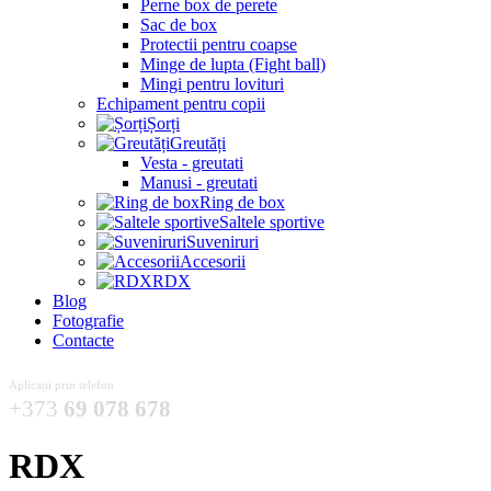
Perne box de perete
Sac de box
Protectii pentru coapse
Minge de lupta (Fight ball)
Mingi pentru lovituri
Echipament pentru copii
Șorți
Greutăți
Vesta - greutati
Manusi - greutati
Ring de box
Saltele sportive
Suveniruri
Accesorii
RDX
Blog
Fotografie
Contacte
Aplicații prin telefon
+373
69 078 678
RDX