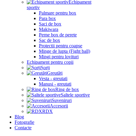
Echipament
sportiv
Palmare pentru box
Para box
Saci de box
Makiwara
Perne box de perete
Sac de box
Protectii pentru coapse
Minge de lupta (Fight ball)
Mingi pentru lovituri
Echipament pentru copii
Șorți
Greutăți
Vesta - greutati
Manusi - greutati
Ring de box
Saltele sportive
Suveniruri
Accesorii
RDX
Blog
Fotografie
Contacte