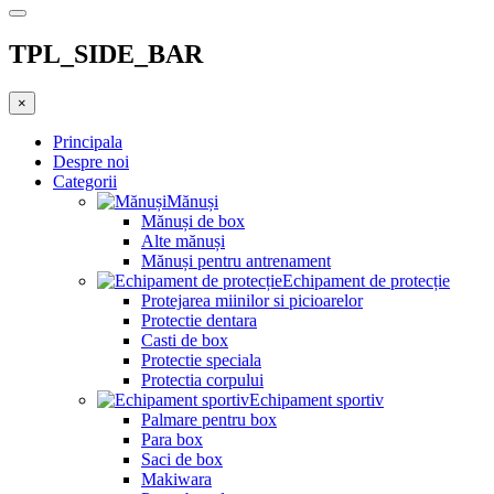
TPL_SIDE_BAR
×
Principala
Despre noi
Categorii
Mănuși
Mănuși de box
Alte mănuși
Mănuși pentru antrenament
Echipament de protecție
Protejarea miinilor si picioarelor
Protectie dentara
Casti de box
Protectie speciala
Protectia corpului
Echipament sportiv
Palmare pentru box
Para box
Saci de box
Makiwara