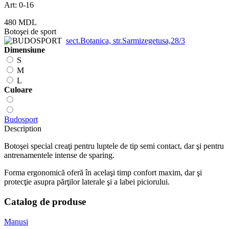
Art: 0-16
480 MDL
Botoşei de sport
sect.Botanica, str.Sarmizegetusa,28/3
Dimensiune
S
M
L
Сuloare
Budosport
Description
Botoşei special creaţi pentru luptele de tip semi contact, dar şi pentru
antrenamentele intense de sparing.
Forma ergonomică oferă în acelaşi timp confort maxim, dar şi
protecţie asupra părţilor laterale şi a labei piciorului.
Catalog de produse
Manusi