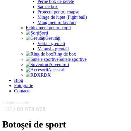
Perne box de perete
Sac de box
Protectii pentru coapse
Minge de lupta (Fight ball)
Mingi pentru lovituri
Echipament pentru copii
Șorți
Greutăți
Vesta - greutati
Manusi - greutati
Ring de box
Saltele sportive
Suveniruri
Accesorii
RDX
Blog
Fotografie
Contacte
Aplicații prin telefon
+373
69 078 678
Botoşei de sport