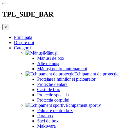
TPL_SIDE_BAR
×
Principala
Despre noi
Categorii
Mănuși
Mănuși de box
Alte mănuși
Mănuși pentru antrenament
Echipament de protecție
Protejarea miinilor si picioarelor
Protectie dentara
Casti de box
Protectie speciala
Protectia corpului
Echipament sportiv
Palmare pentru box
Para box
Saci de box
Makiwara