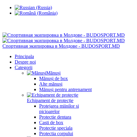
Chisinau, Botanica, st.Sarmizegetusa 28/3
Спортивная экипировка в Молдове - BUDOSPORT.MD
Principala
Despre noi
Categorii
Mănuși
Mănuși de box
Alte mănuși
Mănuși pentru antrenament
Echipament de protecție
Protejarea miinilor si
picioarelor
Protectie dentara
Casti de box
Protectie speciala
Protectia corpului