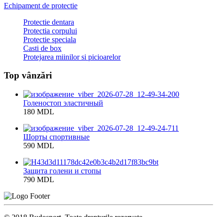
Echipament de protectie
Protectie dentara
Protectia corpului
Protectie speciala
Casti de box
Protejarea miinilor si picioarelor
Top vânzări
Голеностоп эластичный
180 MDL
Шорты спортивные
590 MDL
Защита голени и стопы
790 MDL