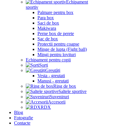
Echipament
sportiv
Palmare pentru box
Para box
Saci de box
Makiwara
Perne box de perete
Sac de box
Protectii pentru coapse
Minge de lupta (Fight ball)
Mingi pentru lovituri
Echipament pentru copii
Șorți
Greutăți
Vesta - greutati
Manusi - greutati
Ring de box
Saltele sportive
Suveniruri
Accesorii
RDX
Blog
Fotografie
Contacte