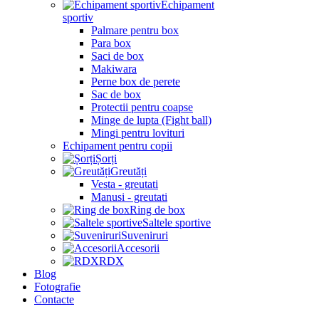
Echipament
sportiv
Palmare pentru box
Para box
Saci de box
Makiwara
Perne box de perete
Sac de box
Protectii pentru coapse
Minge de lupta (Fight ball)
Mingi pentru lovituri
Echipament pentru copii
Șorți
Greutăți
Vesta - greutati
Manusi - greutati
Ring de box
Saltele sportive
Suveniruri
Accesorii
RDX
Blog
Fotografie
Contacte