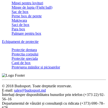
Mingi pentru lovituri
Minge de lupta (Fight ball)
Sac de box
Perne box de perete
Makiwara
Saci de box
Para box
Palmare pentru box
Echipament de protectie
Protectie dentara
Protectia corpului
Protectie speciala
Casti de box
Protejarea miinilor si picioarelor
© 2018 Budosport. Toate drepturile rezervate.
E-mail:
sales@budosport.md
Întrebați despre disponibilitatea bunurilor prin telefon (+373 22) 92-
56–16
Departamentul de vânzări și consultanță cu ridicata (+373) 690–78–
678