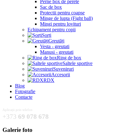
Perne box de perete
Sac de box
Protectii pentru coapse
Minge de lupta (Fight ball)
Mingi pentru lovituri
Echipament pentru copii
Șorți
Greutăți
Vesta - greutati
Manusi - greutati
Ring de box
Saltele sportive
Suveniruri
Accesorii
RDX
Blog
Fotografie
Contacte
Aplicații prin telefon
+373
69 078 678
Galerie foto