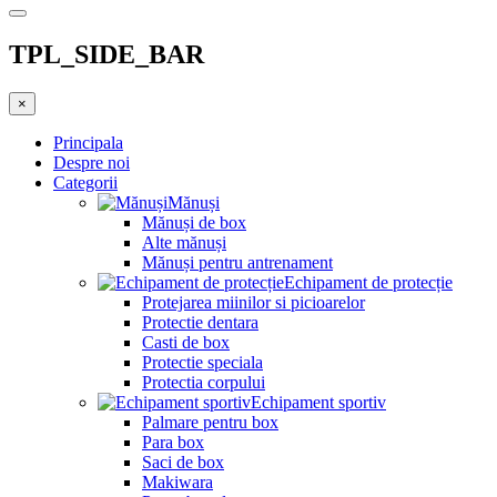
TPL_SIDE_BAR
×
Principala
Despre noi
Categorii
Mănuși
Mănuși de box
Alte mănuși
Mănuși pentru antrenament
Echipament de protecție
Protejarea miinilor si picioarelor
Protectie dentara
Casti de box
Protectie speciala
Protectia corpului
Echipament sportiv
Palmare pentru box
Para box
Saci de box
Makiwara