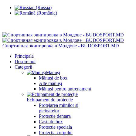
Chisinau, Botanica, st.Sarmizegetusa 28/3
Спортивная экипировка в Молдове - BUDOSPORT.MD
Principala
Despre noi
Categorii
Mănuși
Mănuși de box
Alte mănuși
Mănuși pentru antrenament
Echipament de protecție
Protejarea miinilor si
picioarelor
Protectie dentara
Casti de box
Protectie speciala
Protectia corpului