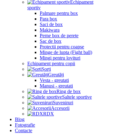
Echipament
sportiv
Palmare pentru box
Para box
Saci de box
Makiwara
Perne box de perete
Sac de box
Protectii pentru coapse
Minge de lupta (Fight ball)
Mingi pentru lovituri
Echipament pentru copii
Șorți
Greutăți
Vesta - greutati
Manusi - greutati
Ring de box
Saltele sportive
Suveniruri
Accesorii
RDX
Blog
Fotografie
Contacte