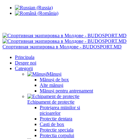
Chisinau, Botanica, st.Sarmizegetusa 28/3
Спортивная экипировка в Молдове - BUDOSPORT.MD
Principala
Despre noi
Categorii
Mănuși
Mănuși de box
Alte mănuși
Mănuși pentru antrenament
Echipament de protecție
Protejarea miinilor si
picioarelor
Protectie dentara
Casti de box
Protectie speciala
Protectia corpului