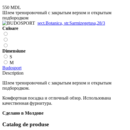
550 MDL
Шлем тренировочный с закрытым верхом и открытым
подбородком
sect.Botanica, str.Sarmizegetusa,28/3
Сuloare
Dimensiune
S
M
Budosport
Description
Шлем тренировочный с закрытым верхом и открытым
подбородком.
Комфортная посадка и отличный обзор. Использована
качественная фурнитура.
Сделано в Молдове
Catalog de produse