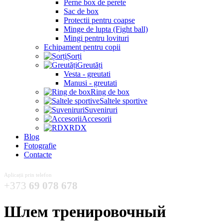
Perne box de perete
Sac de box
Protectii pentru coapse
Minge de lupta (Fight ball)
Mingi pentru lovituri
Echipament pentru copii
Șorți
Greutăți
Vesta - greutati
Manusi - greutati
Ring de box
Saltele sportive
Suveniruri
Accesorii
RDX
Blog
Fotografie
Contacte
Aplicații prin telefon
+373
69 078 678
Шлем тренировочный