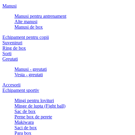
Manusi
Manusi pentru antrenament
Alte manusi
Manusi de box
Echipament pentru copii
Suveniruri
Ring de box
Sorti
Greutati
Manusi - greutati
Vesta - greutati
Accesorii
Echipament sportiv
Mingi pentru lovituri
Minge de lupta (Fight ball)
Sac de box
Perne box de perete
Makiwara
Saci de box
Para box