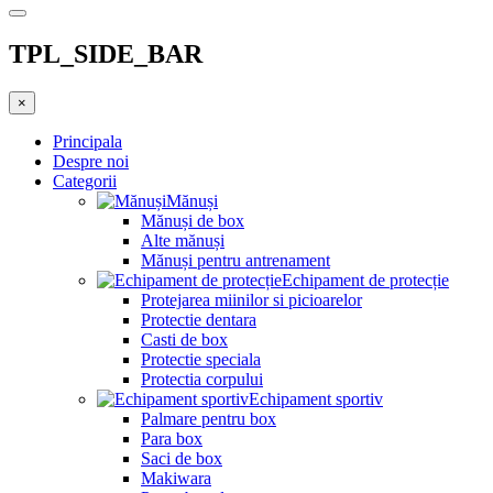
TPL_SIDE_BAR
×
Principala
Despre noi
Categorii
Mănuși
Mănuși de box
Alte mănuși
Mănuși pentru antrenament
Echipament de protecție
Protejarea miinilor si picioarelor
Protectie dentara
Casti de box
Protectie speciala
Protectia corpului
Echipament sportiv
Palmare pentru box
Para box
Saci de box
Makiwara