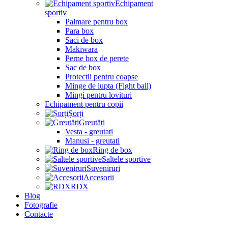
Echipament
sportiv
Palmare pentru box
Para box
Saci de box
Makiwara
Perne box de perete
Sac de box
Protectii pentru coapse
Minge de lupta (Fight ball)
Mingi pentru lovituri
Echipament pentru copii
Șorți
Greutăți
Vesta - greutati
Manusi - greutati
Ring de box
Saltele sportive
Suveniruri
Accesorii
RDX
Blog
Fotografie
Contacte