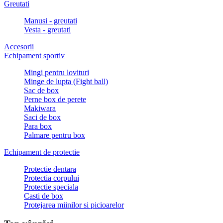
Greutati
Manusi - greutati
Vesta - greutati
Accesorii
Echipament sportiv
Mingi pentru lovituri
Minge de lupta (Fight ball)
Sac de box
Perne box de perete
Makiwara
Saci de box
Para box
Palmare pentru box
Echipament de protectie
Protectie dentara
Protectia corpului
Protectie speciala
Casti de box
Protejarea miinilor si picioarelor