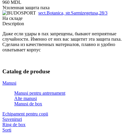
960 MDL
Усиленная защита паха
sect.Botanica, str.Sarmizegetusa,28/3
На складе
Description
Даже если удары в пах запрещены, бывают неприятные
случайности. Именно от них вас защитит эта защита паха.
Сделана из качественных материалов, плавно и удобно
охватывает корпус
Catalog de produse
Manusi
Manusi pentru antrenament
Alte manusi
Manusi de box
Echipament pentru copii
Suveniruri
Ring de box
Sorti