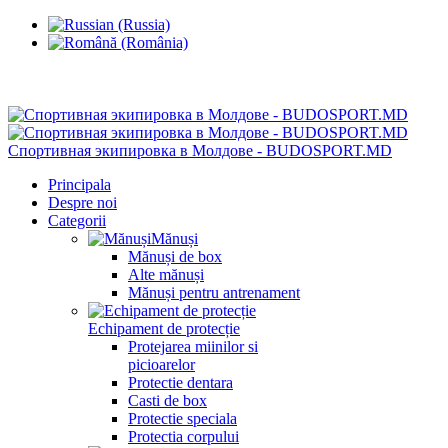
Chisinau, Botanica, st.Sarmizegetusa 28/3
Спортивная экипировка в Молдове - BUDOSPORT.MD
Principala
Despre noi
Categorii
Mănuși
Mănuși de box
Alte mănuși
Mănuși pentru antrenament
Echipament de protecție
Protejarea miinilor si
picioarelor
Protectie dentara
Casti de box
Protectie speciala
Protectia corpului