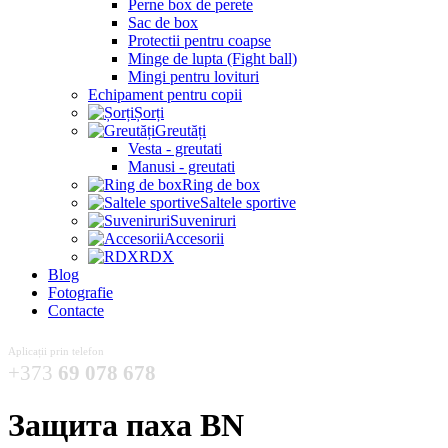
Perne box de perete
Sac de box
Protectii pentru coapse
Minge de lupta (Fight ball)
Mingi pentru lovituri
Echipament pentru copii
Șorți
Greutăți
Vesta - greutati
Manusi - greutati
Ring de box
Saltele sportive
Suveniruri
Accesorii
RDX
Blog
Fotografie
Contacte
Aplicații prin telefon
+373
69 078 678
Защита паха BN