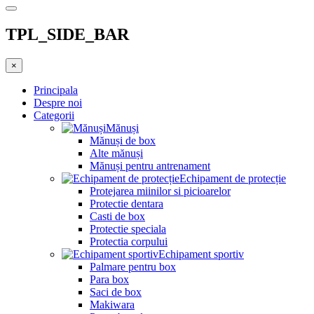
TPL_SIDE_BAR
×
Principala
Despre noi
Categorii
Mănuși
Mănuși de box
Alte mănuși
Mănuși pentru antrenament
Echipament de protecție
Protejarea miinilor si picioarelor
Protectie dentara
Casti de box
Protectie speciala
Protectia corpului
Echipament sportiv
Palmare pentru box
Para box
Saci de box
Makiwara