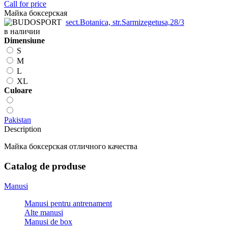
Call for price
Майка боксерская
sect.Botanica, str.Sarmizegetusa,28/3
в наличии
Dimensiune
S
M
L
XL
Сuloare
Pakistan
Description
Майка боксерская отличного качества
Catalog de produse
Manusi
Manusi pentru antrenament
Alte manusi
Manusi de box