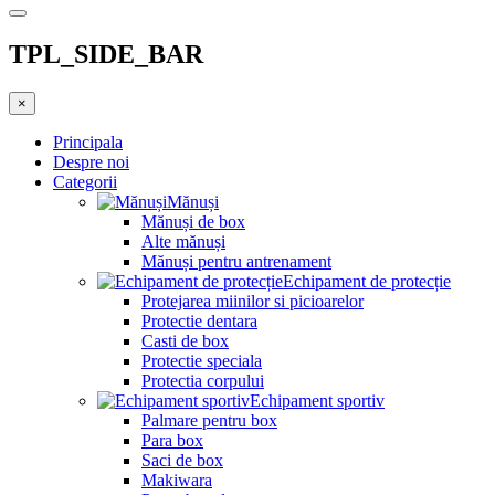
TPL_SIDE_BAR
×
Principala
Despre noi
Categorii
Mănuși
Mănuși de box
Alte mănuși
Mănuși pentru antrenament
Echipament de protecție
Protejarea miinilor si picioarelor
Protectie dentara
Casti de box
Protectie speciala
Protectia corpului
Echipament sportiv
Palmare pentru box
Para box
Saci de box
Makiwara