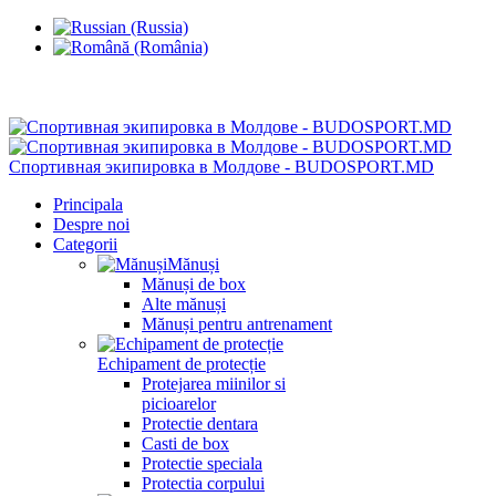
Chisinau, Botanica, st.Sarmizegetusa 28/3
Спортивная экипировка в Молдове - BUDOSPORT.MD
Principala
Despre noi
Categorii
Mănuși
Mănuși de box
Alte mănuși
Mănuși pentru antrenament
Echipament de protecție
Protejarea miinilor si
picioarelor
Protectie dentara
Casti de box
Protectie speciala
Protectia corpului