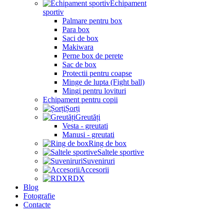
Echipament
sportiv
Palmare pentru box
Para box
Saci de box
Makiwara
Perne box de perete
Sac de box
Protectii pentru coapse
Minge de lupta (Fight ball)
Mingi pentru lovituri
Echipament pentru copii
Șorți
Greutăți
Vesta - greutati
Manusi - greutati
Ring de box
Saltele sportive
Suveniruri
Accesorii
RDX
Blog
Fotografie
Contacte