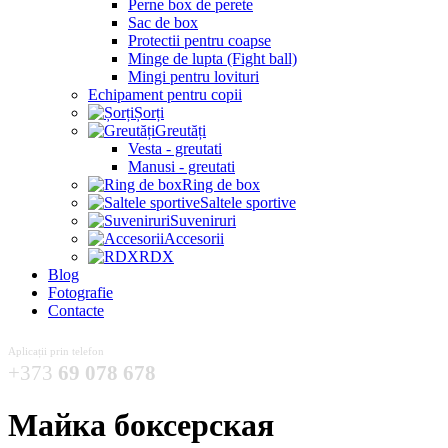
Perne box de perete
Sac de box
Protectii pentru coapse
Minge de lupta (Fight ball)
Mingi pentru lovituri
Echipament pentru copii
Șorți
Greutăți
Vesta - greutati
Manusi - greutati
Ring de box
Saltele sportive
Suveniruri
Accesorii
RDX
Blog
Fotografie
Contacte
Aplicații prin telefon
+373
69 078 678
Майка боксерская