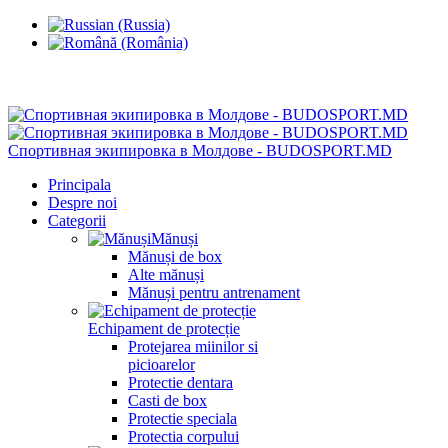
Chisinau, Botanica, st.Sarmizegetusa 28/3
Спортивная экипировка в Молдове - BUDOSPORT.MD
Principala
Despre noi
Categorii
Mănuși
Mănuși de box
Alte mănuși
Mănuși pentru antrenament
Echipament de protecție
Protejarea miinilor si
picioarelor
Protectie dentara
Casti de box
Protectie speciala
Protectia corpului