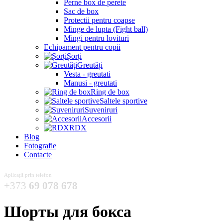
Perne box de perete
Sac de box
Protectii pentru coapse
Minge de lupta (Fight ball)
Mingi pentru lovituri
Echipament pentru copii
Șorți
Greutăți
Vesta - greutati
Manusi - greutati
Ring de box
Saltele sportive
Suveniruri
Accesorii
RDX
Blog
Fotografie
Contacte
Aplicații prin telefon
+373
69 078 678
Шорты для бокса