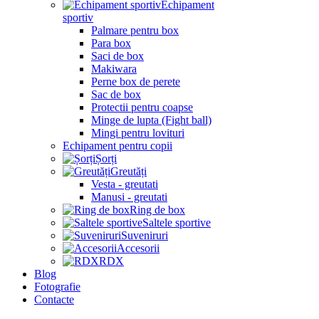
Echipament
sportiv
Palmare pentru box
Para box
Saci de box
Makiwara
Perne box de perete
Sac de box
Protectii pentru coapse
Minge de lupta (Fight ball)
Mingi pentru lovituri
Echipament pentru copii
Șorți
Greutăți
Vesta - greutati
Manusi - greutati
Ring de box
Saltele sportive
Suveniruri
Accesorii
RDX
Blog
Fotografie
Contacte