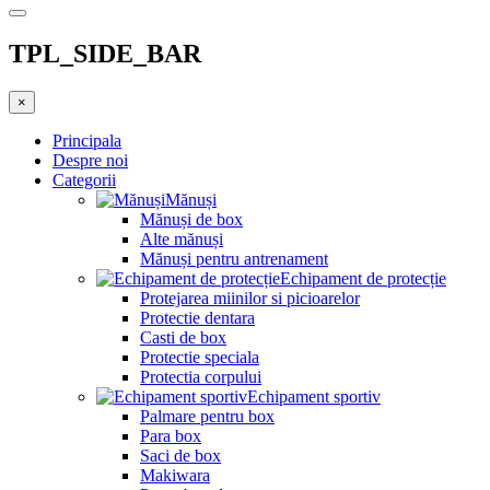
TPL_SIDE_BAR
×
Principala
Despre noi
Categorii
Mănuși
Mănuși de box
Alte mănuși
Mănuși pentru antrenament
Echipament de protecție
Protejarea miinilor si picioarelor
Protectie dentara
Casti de box
Protectie speciala
Protectia corpului
Echipament sportiv
Palmare pentru box
Para box
Saci de box
Makiwara