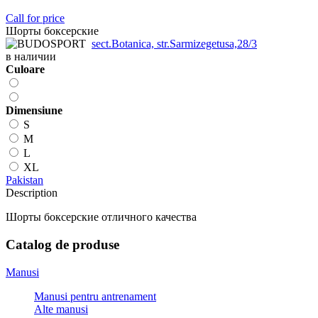
Call for price
Шорты боксерские
sect.Botanica, str.Sarmizegetusa,28/3
в наличии
Сuloare
Dimensiune
S
M
L
XL
Pakistan
Description
Шорты боксерские отличного качества
Catalog de produse
Manusi
Manusi pentru antrenament
Alte manusi